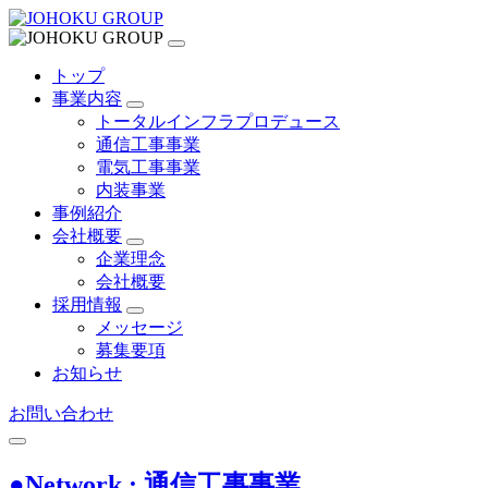
トップ
事業内容
トータルインフラプロデュース
通信工事事業
電気工事事業
内装事業
事例紹介
会社概要
企業理念
会社概要
採用情報
メッセージ
募集要項
お知らせ
お問い合わせ
●Network : 通信工事事業