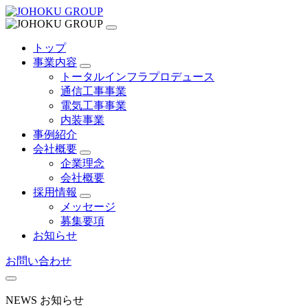
トップ
事業内容
トータルインフラプロデュース
通信工事事業
電気工事事業
内装事業
事例紹介
会社概要
企業理念
会社概要
採用情報
メッセージ
募集要項
お知らせ
お問い合わせ
NEWS
お知らせ